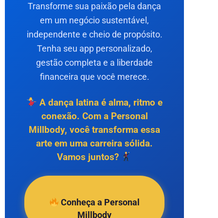
Transforme sua paixão pela dança
em um negócio sustentável,
independente e cheio de propósito.
Tenha seu app personalizado,
gestão completa e a liberdade
financeira que você merece.
A dança latina é alma, ritmo e
conexão. Com a Personal
Millbody, você transforma essa
arte em uma carreira sólida.
Vamos juntos?
Conheça a Personal
Millbody