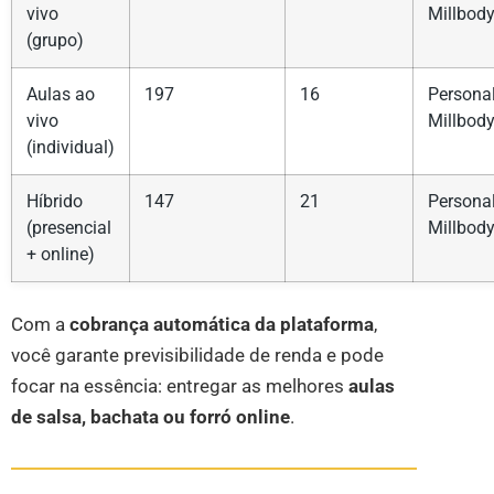
vivo
Millbod
(grupo)
Aulas ao
197
16
Persona
vivo
Millbod
(individual)
Híbrido
147
21
Persona
(presencial
Millbod
+ online)
Com a
cobrança automática da plataforma
,
você garante previsibilidade de renda e pode
focar na essência: entregar as melhores
aulas
de salsa, bachata ou forró online
.