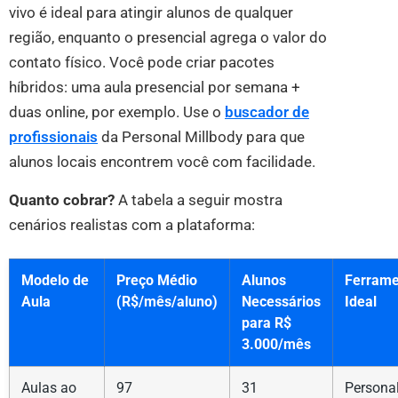
vivo é ideal para atingir alunos de qualquer
região, enquanto o presencial agrega o valor do
contato físico. Você pode criar pacotes
híbridos: uma aula presencial por semana +
duas online, por exemplo. Use o
buscador de
profissionais
da Personal Millbody para que
alunos locais encontrem você com facilidade.
Quanto cobrar?
A tabela a seguir mostra
cenários realistas com a plataforma:
Modelo de
Preço Médio
Alunos
Ferrame
Aula
(R$/mês/aluno)
Necessários
Ideal
para R$
3.000/mês
Aulas ao
97
31
Persona