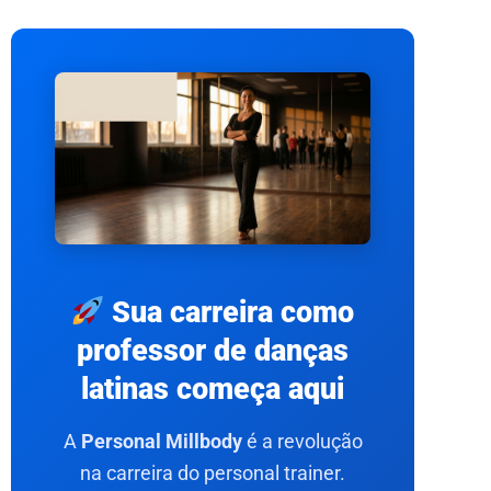
Sua carreira como
professor de danças
latinas começa aqui
A
Personal Millbody
é a revolução
na carreira do personal trainer.