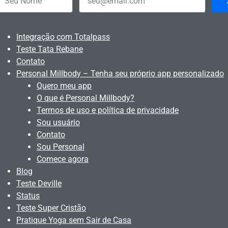
Integração com Totalpass
Teste Tata Rebane
Contato
Personal Millbody – Tenha seu próprio app personalizado
Quero meu app
O que é Personal Millbody?
Termos de uso e política de privacidade
Sou usuário
Contato
Sou Personal
Comece agora
Blog
Teste Deville
Status
Teste Super Cristão
Pratique Yoga sem Sair de Casa