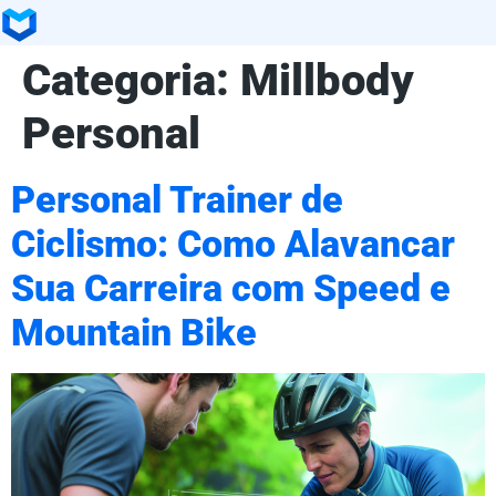
Categoria:
Millbody
Personal
Personal Trainer de
Ciclismo: Como Alavancar
Sua Carreira com Speed e
Mountain Bike