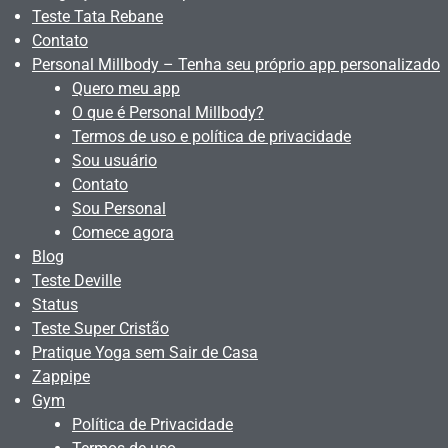
Teste Tata Rebane
Contato
Personal Millbody – Tenha seu próprio app personalizado
Quero meu app
O que é Personal Millbody?
Termos de uso e política de privacidade
Sou usuário
Contato
Sou Personal
Comece agora
Blog
Teste Deville
Status
Teste Super Cristão
Pratique Yoga sem Sair de Casa
Zappipe
Gym
Política de Privacidade