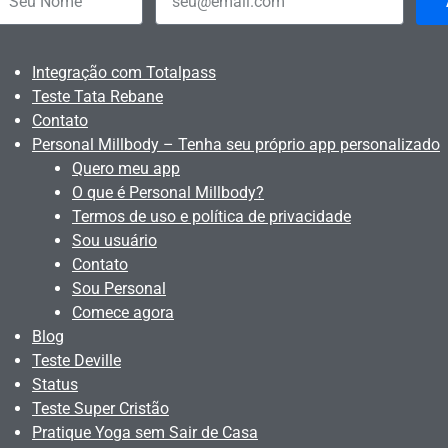
Integração com Totalpass
Teste Tata Rebane
Contato
Personal Millbody – Tenha seu próprio app personalizado
Quero meu app
O que é Personal Millbody?
Termos de uso e política de privacidade
Sou usuário
Contato
Sou Personal
Comece agora
Blog
Teste Deville
Status
Teste Super Cristão
Pratique Yoga sem Sair de Casa