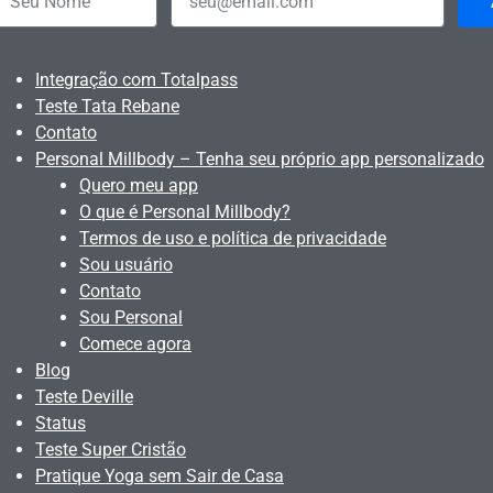
Integração com Totalpass
Teste Tata Rebane
Contato
Personal Millbody – Tenha seu próprio app personalizado
Quero meu app
O que é Personal Millbody?
Termos de uso e política de privacidade
Sou usuário
Contato
Sou Personal
Comece agora
Blog
Teste Deville
Status
Teste Super Cristão
Pratique Yoga sem Sair de Casa