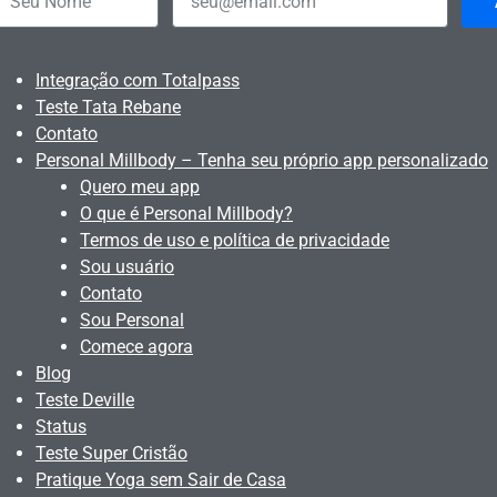
Integração com Totalpass
Teste Tata Rebane
Contato
Personal Millbody – Tenha seu próprio app personalizado
Quero meu app
O que é Personal Millbody?
Termos de uso e política de privacidade
Sou usuário
Contato
Sou Personal
Comece agora
Blog
Teste Deville
Status
Teste Super Cristão
Pratique Yoga sem Sair de Casa