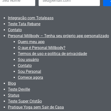
Integração com Totalpass
Teste Tata Rebane
Contato
Personal Millbody – Tenha seu próprio app personalizado
Quero meu app
O que é Personal Millbody?
Termos de uso e política de privacidade
Sou usuário
Contato
Sou Personal
Comece agora
Blog
Teste Deville
Status
Teste Super Cristão
Pratique Yoga sem Sair de Casa