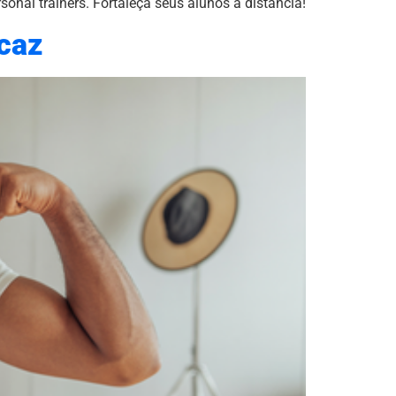
onal trainers. Fortaleça seus alunos à distância!
icaz