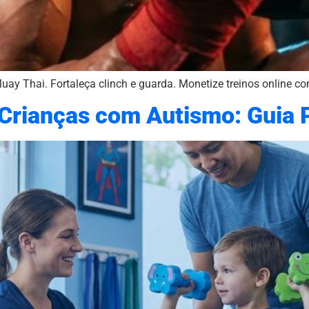
uay Thai. Fortaleça clinch e guarda. Monetize treinos online c
 Crianças com Autismo: Guia 