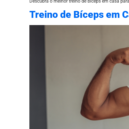
Descubra o melhor treino de bíceps em casa para 
Treino de Bíceps em C