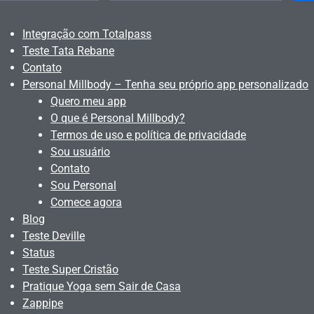
Integração com Totalpass
Teste Tata Rebane
Contato
Personal Millbody – Tenha seu próprio app personalizado
Quero meu app
O que é Personal Millbody?
Termos de uso e política de privacidade
Sou usuário
Contato
Sou Personal
Comece agora
Blog
Teste Deville
Status
Teste Super Cristão
Pratique Yoga sem Sair de Casa
Zappipe