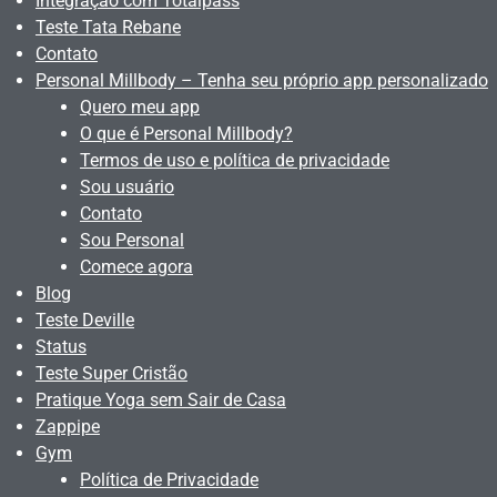
Integração com Totalpass
Teste Tata Rebane
Contato
Personal Millbody – Tenha seu próprio app personalizado
Quero meu app
O que é Personal Millbody?
Termos de uso e política de privacidade
Sou usuário
Contato
Sou Personal
Comece agora
Blog
Teste Deville
Status
Teste Super Cristão
Pratique Yoga sem Sair de Casa
Zappipe
Gym
Política de Privacidade