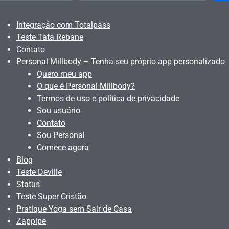
Integração com Totalpass
Teste Tata Rebane
Contato
Personal Millbody – Tenha seu próprio app personalizado
Quero meu app
O que é Personal Millbody?
Termos de uso e política de privacidade
Sou usuário
Contato
Sou Personal
Comece agora
Blog
Teste Deville
Status
Teste Super Cristão
Pratique Yoga sem Sair de Casa
Zappipe