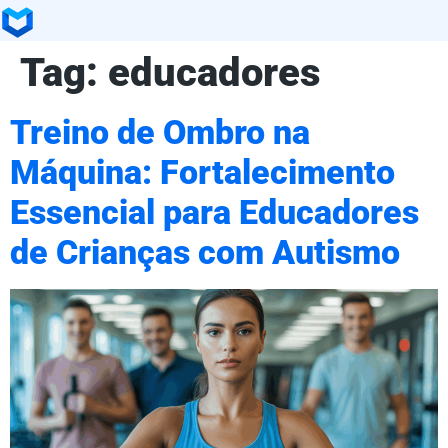
Tag:
educadores
Treino de Ombro na
Máquina: Fortalecimento
Essencial para Educadores
de Crianças com Autismo