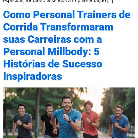
especiais, tornando essencial a implementação […]
Como Personal Trainers de
Corrida Transformaram
suas Carreiras com a
Personal Millbody: 5
Histórias de Sucesso
Inspiradoras