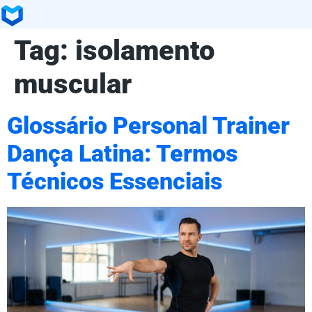
Tag:
isolamento
muscular
Glossário Personal Trainer
Dança Latina: Termos
Técnicos Essenciais