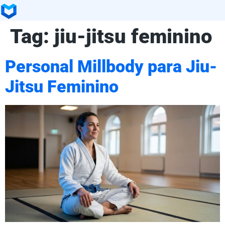
Tag:
jiu-jitsu feminino
Personal Millbody para Jiu-
Jitsu Feminino