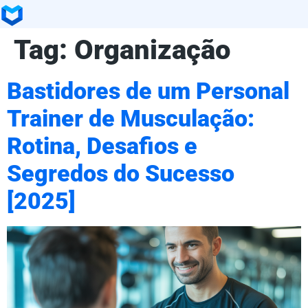
Tag:
Organização
Bastidores de um Personal
Trainer de Musculação:
Rotina, Desafios e
Segredos do Sucesso
[2025]