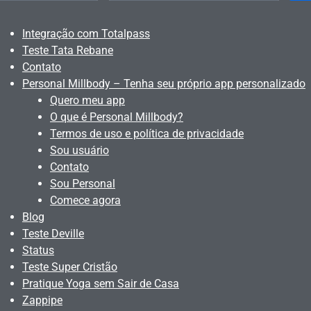
Integração com Totalpass
Teste Tata Rebane
Contato
Personal Millbody – Tenha seu próprio app personalizado
Quero meu app
O que é Personal Millbody?
Termos de uso e política de privacidade
Sou usuário
Contato
Sou Personal
Comece agora
Blog
Teste Deville
Status
Teste Super Cristão
Pratique Yoga sem Sair de Casa
Zappipe