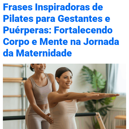
Frases Inspiradoras de
Pilates para Gestantes e
Puérperas: Fortalecendo
Corpo e Mente na Jornada
da Maternidade