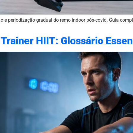
ão e periodização gradual do remo indoor pós-covid. Guia compl
Trainer HIIT: Glossário Esse