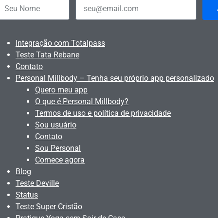
Integração com Totalpass
Teste Tata Rebane
Contato
Personal Millbody – Tenha seu próprio app personalizado
Quero meu app
O que é Personal Millbody?
Termos de uso e política de privacidade
Sou usuário
Contato
Sou Personal
Comece agora
Blog
Teste Deville
Status
Teste Super Cristão