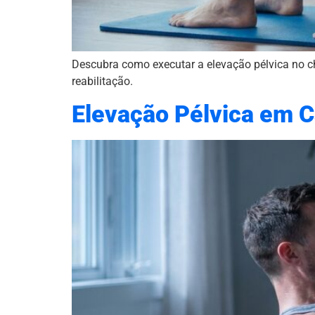
Descubra como executar a elevação pélvica no chã
reabilitação.
Elevação Pélvica em C