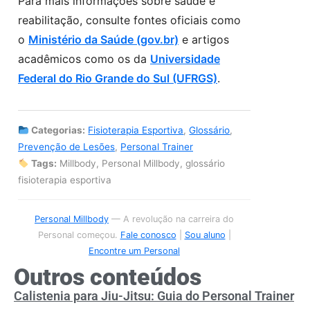
Para mais informações sobre saúde e
reabilitação, consulte fontes oficiais como
o
Ministério da Saúde (gov.br)
e artigos
acadêmicos como os da
Universidade
Federal do Rio Grande do Sul (UFRGS)
.
Categorias:
Fisioterapia Esportiva
,
Glossário
,
Prevenção de Lesões
,
Personal Trainer
Tags:
Millbody, Personal Millbody, glossário
fisioterapia esportiva
Personal Millbody
— A revolução na carreira do
Personal começou.
Fale conosco
|
Sou aluno
|
Encontre um Personal
Outros conteúdos
Calistenia para Jiu-Jitsu: Guia do Personal Trainer