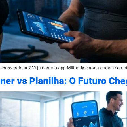
de cross training? Veja como o app Millbody engaja alunos com d
ner vs Planilha: O Futuro Ch