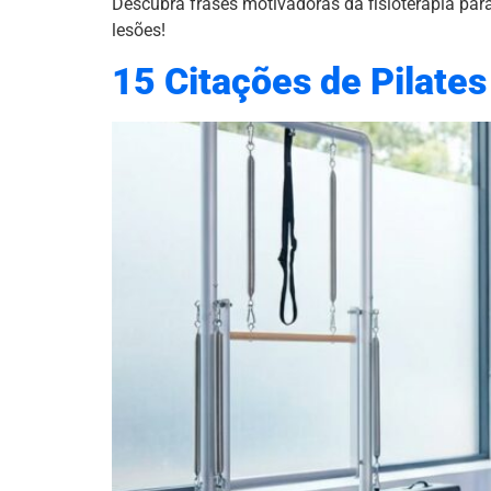
Descubra frases motivadoras da fisioterapia par
lesões!
15 Citações de Pilate